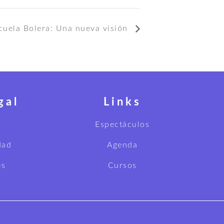
scuela Bolera: Una nueva visión
gal
Links
Espectáculos
dad
Agenda
es
Cursos