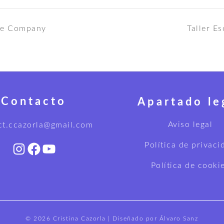
nce Company
Taller E
Contacto
Apartado le
Aviso legal
ct.ccazorla@gmail.com
Política de privaci
Instagram
Facebook
YouTube
Política de cooki
© 2026 Cristina Cazorla | Diseñado por Álvaro Sanz