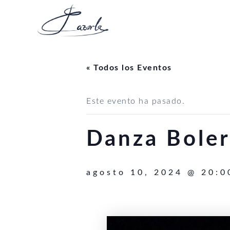
Ir
al
contenido
« Todos los Eventos
Este evento ha pasado.
Danza Boler
agosto 10, 2024 @ 20:0