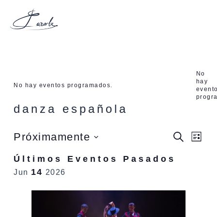
Ir
al
contenido
No
hay
No hay eventos programados.
event
progr
danza española
Próximamente
Na
Buscar
Nave
Lista
Seleccionar
de
Últimos Eventos Pasados
fecha.
de
vis
14
Jun
2026
de
búsq
Ev
y