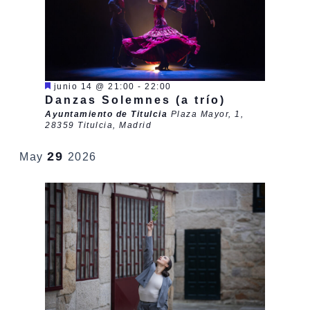
vist
de
Even
Destacado
junio 14 @ 21:00
-
22:00
Danzas Solemnes (a trío)
Ayuntamiento de Titulcia
Plaza Mayor, 1,
28359 Titulcia, Madrid
29
May
2026